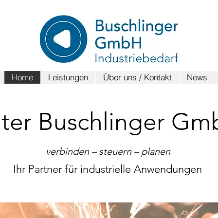
Home
Leistungen
Über uns / Kontakt
News
ter Buschl
inger Gm
verbinden – steuern – planen
Ihr Partner für industrielle Anw
endungen